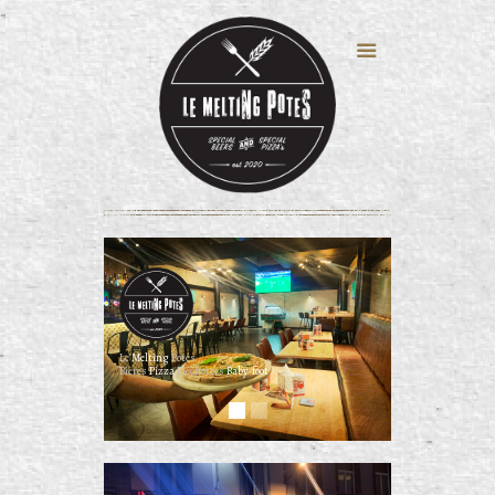
Le
Melting
Potes
Bières
Pizza
Flêchettes
Baby-foot